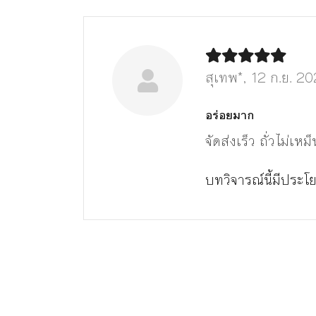
สุเทพ*,
12 ก.ย. 2
อร่อยมาก
จัดส่งเร็ว ถั่วไม่เหม็
บทวิจารณ์นี้มีประโย