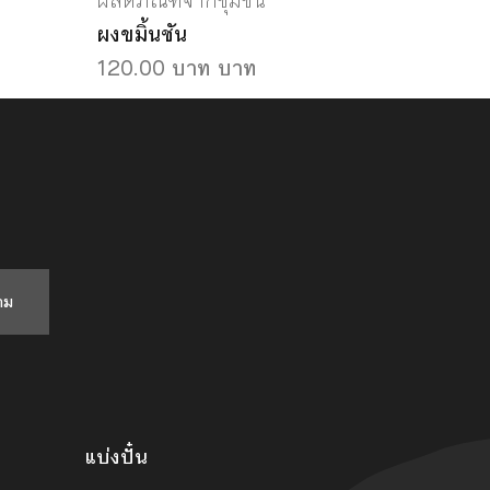
ผลิตภัณฑ์จากชุมชน
ผงขมิ้นชัน
120.00 บาท บาท
าม
แบ่งปั๋น