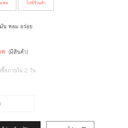
แชท
ไปที่ร้านค้า
 มัน หอม อร่อย
ท
าท
(มีสินค้า)
งซื้อภายใน 2 วัน