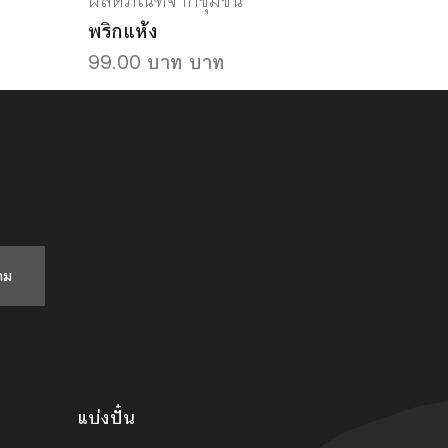
ผลิตภัณฑ์จากชุมชน
พริกแห้ง
99.00 บาท บาท
าม
แบ่งปั๋น