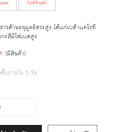
แชท
ไปที่ร้านค้า
ีสารต้านอนุมูลอิสระสูง ได้เเก่เบต้าเเคโรที
งกะสีมีโฟเบตสูง
ท
(มีสินค้า)
งซื้อภายใน 5 วัน