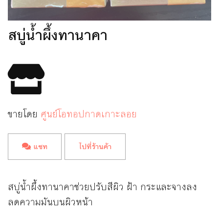
สบู่น้ำผึ้งทานาคา
ขายโดย
ศูนย์โอทอปกาดเกาะลอย
แชท
ไปที่ร้านค้า
สบู่น้ำผึ้งทานาคาช่วยปรับสีผิว ฝ้า กระและจางลง
ลดความมันบนผิวหน้า