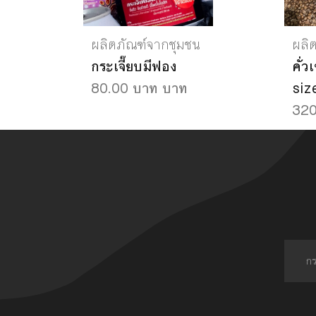
ผลิตภัณฑ์จากชุมชน
ผลิ
กระเจี๊ยบมีฟอง
คั่
80.00 บาท บาท
siz
320