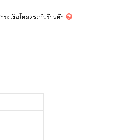
รชำระเงินโดยตรงกับร้านค้า