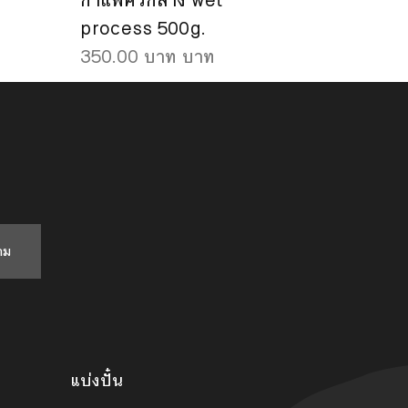
กาแฟคั่วกลาง wet
process 500g.
350.00 บาท บาท
าม
แบ่งปั๋น