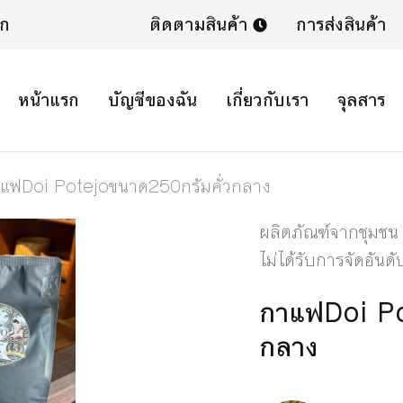
ิก
ติดตามสินค้า
การส่งสินค้า
หน้าแรก
บัญชีของฉัน
เกี่ยวกับเรา
จุลสาร
แฟDoi Potejoขนาด250กรัมคั่วกลาง
ผลิตภัณฑ์จากชุมชน
ไม่ได้รับการจัดอันดั
กาแฟDoi Po
กลาง