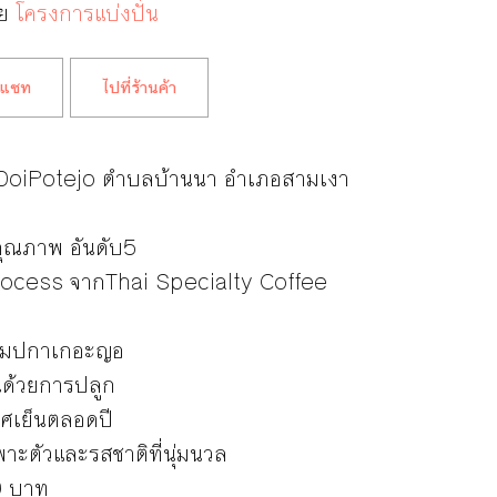
ดย
โครงการแบ่งปั๋น
แชท
ไปที่ร้านค้า
งDoiPotejo ตำบลบ้านนา อำเภอสามเงา
ีคุณภาพ อันดับ5
ocess จากThai Specialty Coffee
ลุ่มปกาเกอะญอ
่นด้วยการปลูก
าศเย็นตลอดปี
าะตัวและรสชาติที่นุ่มนวล
0 บาท