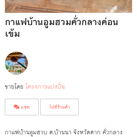
กาแฟบ้านอูมฮวมคั่วกลางค่อน
เข้ม
ขายโดย
โครงการแบ่งปั๋น
แชท
ไปที่ร้านค้า
กาแฟบ้านอูมฮวบ ต.บ้านนา จังหวัดตาก คั่วกลาง