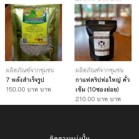
ผลิตภัณฑ์จากชุมชน
ผลิตภัณฑ์จากชุมชน
7 พลังสำเร็จรูป
กาแฟดริปห่อใหญ่ คั่ว
150.00 บาท บาท
เข้ม (10ซองย่อย)
210.00 บาท บาท
ติดตามแบ่งปั๋น