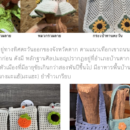
รวมลาย
หมวกรวมลาย
กระเป๋าทานตะวัน
ั้งอยู่ทางทิศตะวันออกของจังหวัดตาก ตามแนวเทือกเขาถนน
มาก่อน ดังมี หลักฐานศิลปมอญปรากฏอยู่ที่อำเภอบ้านตาก 
วเมืองที่มีอายุขัยเกินกว่าสองพันปีขึ้นไป มีอาหารพื้นบ้านท
ง แกงมะแฮ้(มะแฮะ) ยำข้าวเกรียบ