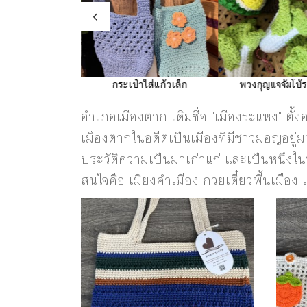
ล้องคอใส่มือถือ
กระเป๋าใส่แก้วเล็ก
พวงกุญแจจัมโบ้
อำเภอเมืองตาก เดิมชื่อ "เมืองระแหง" ต
เมืองตากในอดีตเป็นเมืองที่มีชาวมอญอยู่
ประวัติความเป็นมาเก่าแก่ และเป็นหนึ่งในหั
สนใจคือ เมี่ยงคำเมือง ก๋วยเตี๋ยวพื้นเมือ