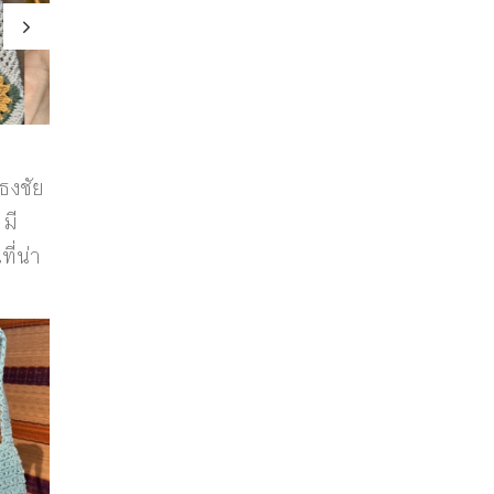
เคสใส่หูฟัง
Strawberry yoghurt
Ko
ธงชัย
มี
ี่น่า