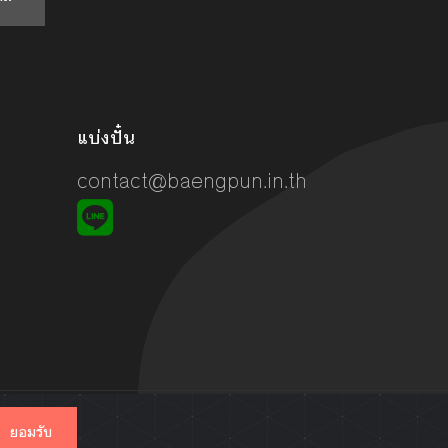
แบ่งปั๋น
contact@baengpun.in.th
ยอมรับ
unread m
แชทกับผู้ขาย