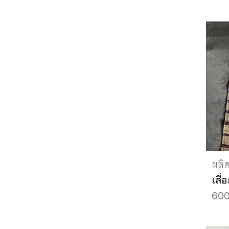
ผลิ
เสื
600