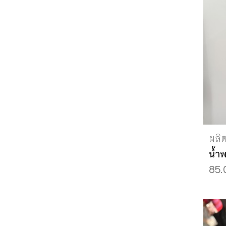
ผลิ
น้ำพ
85.