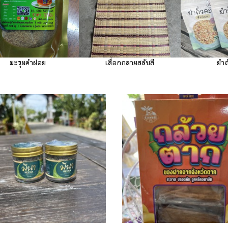
เสื่อกกลายสลับสี
ยำถั่วดอย
ยาดมมีน