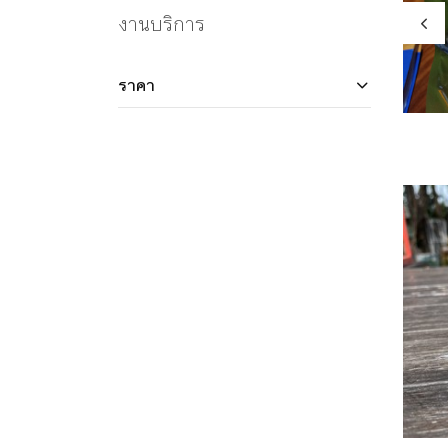
งานบริการ
ราคา
ย่ามซอระแตะ 100ใบ พร้อมปักโลโก้ฟรี
มะรุมคำฝอย