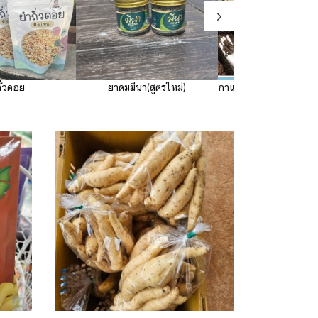
า(สูตรใหม่)
กาแฟคั่วกลางวอชโพรเซส 250g. (Wash (Wet) process/Medium Roast)
ดริปซอง คั่วกลาง (บรร