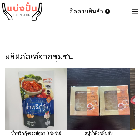
ติดตามสินค้า
ผลิตภัณฑ์จากชุมชน
น้ำพริกกุ้งจรรย์สุดา (เข้มข้น)
สบู่น้ำผึ้งขมิ้นชัน