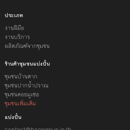
ประเภท
งานฝีมือ
งานบริการ
ผลิตภัณฑ์จากชุมชน
ร้านค้าชุมชนแบ่งปั๋น
ชุมชนบ้านตาก
ชุมชนปากน้ำปราณ
ชุมชนดอยมูเซอ
ชุมชนเพิ่มเติม
แบ่งปั๋น
contact@baengpun.in.th